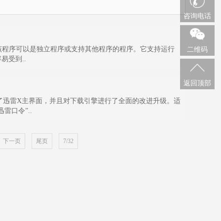
咨询电话
。该程序可以是独立程序或支持其他程序的程序。它支持运行
二维码
很容易受到..
返回顶部
全重写了迅雷X主界面，并且对下载引擎进行了全面的改进升级。适
雷口令”..
下一页
尾页
7/32