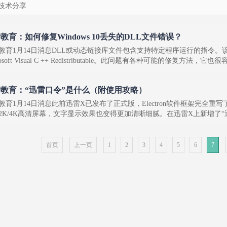
技术分享
教育：如何修复Windows 10丢失的DLL文件错误？
教育1月14日消息DLL或动态链接库文件包含支持特定程序运行的指令
rosoft Visual C ++ Redistributable。此问题有各种可能的修复方法，它也
教育：“迅雷口令”是什么（附使用攻略）
教育1月14日消息此前迅雷X已发布了正式版，Electron软件框架完
2K/4K高清屏幕，文字显示效果也变得更加清晰细腻。在迅雷X上新增了“迅
首页
上一页
1
2
3
4
5
6
7